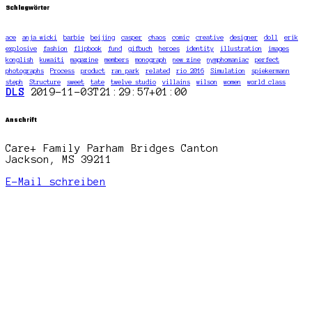
Schlagwörter
ace
anja wicki
barbie
beijing
casper
chaos
comic
creative
designer
doll
erik
explosive
fashion
flipbook
fund
gifbuch
heroes
identity
illustration
images
konglish
kuwaiti
magazine
members
monograph
new zine
nymphomaniac
perfect
photographs
Process
product
ran park
related
rio 2016
Simulation
spiekermann
steph
Structure
sweet
tate
twelve studio
villains
wilson
women
world class
DLS
2019-11-03T21:29:57+01:00
Anschrift
Care+ Family Parham Bridges Canton
Jackson, MS 39211
E-Mail schreiben