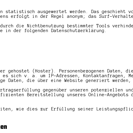
en statistisch ausgewertet werden. Das geschieht v
tens erfolgt in der Regel anonym; das Surf-Verhalt
 durch die Nichtbenutzung bestimmter Tools verhind
ie in der folgenden Datenschutzerklärung.
ter gehostet (Hoster). Personenbezogenen Daten, di
n es sich v. a. um IP-Adressen, Kontaktanfragen, M
ige Daten, die über eine Website generiert werden,
ertragserfüllung gegenüber unseren potenziellen un
ffizienten Bereitstellung unseres Online-Angebots 
eiten, wie dies zur Erfüllung seiner Leistungspfli
nen