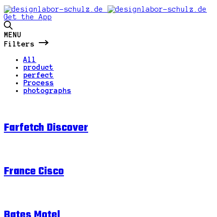
Get the App
MENU
Filters
All
product
perfect
Process
photographs
Farfetch Discover
France Cisco
Bates Motel