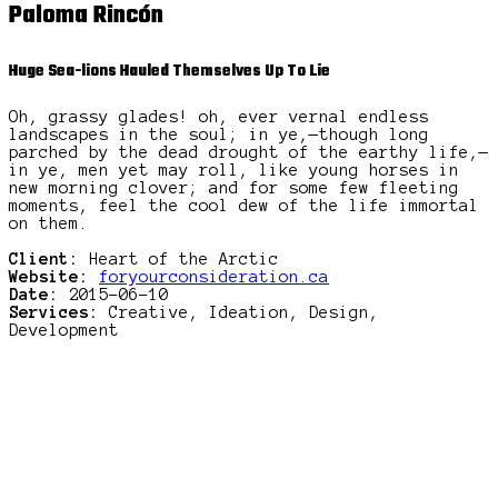
Paloma Rincón
Huge Sea-lions Hauled Themselves Up To Lie
Oh, grassy glades! oh, ever vernal endless
landscapes in the soul; in ye,—though long
parched by the dead drought of the earthy life,—
in ye, men yet may roll, like young horses in
new morning clover; and for some few fleeting
moments, feel the cool dew of the life immortal
on them.
Client:
Heart of the Arctic
Website:
foryourconsideration.ca
Date:
2015-06-10
Services:
Creative, Ideation, Design,
Development