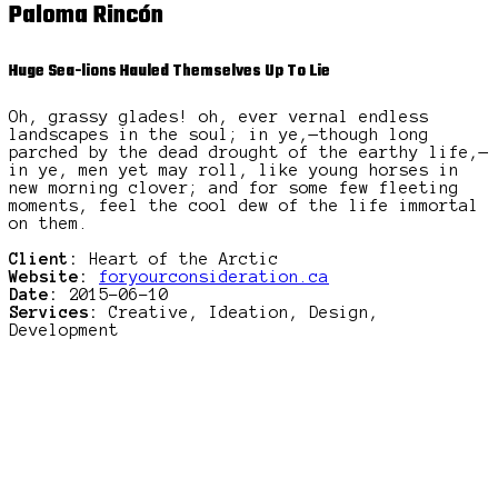
Paloma Rincón
Huge Sea-lions Hauled Themselves Up To Lie
Oh, grassy glades! oh, ever vernal endless
landscapes in the soul; in ye,—though long
parched by the dead drought of the earthy life,—
in ye, men yet may roll, like young horses in
new morning clover; and for some few fleeting
moments, feel the cool dew of the life immortal
on them.
Client:
Heart of the Arctic
Website:
foryourconsideration.ca
Date:
2015-06-10
Services:
Creative, Ideation, Design,
Development