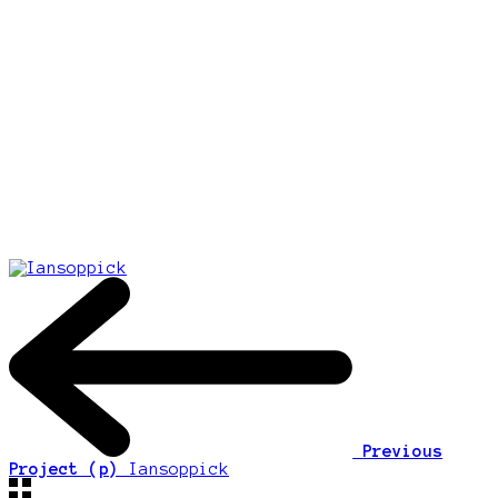
Previous
Project (p)
Iansoppick