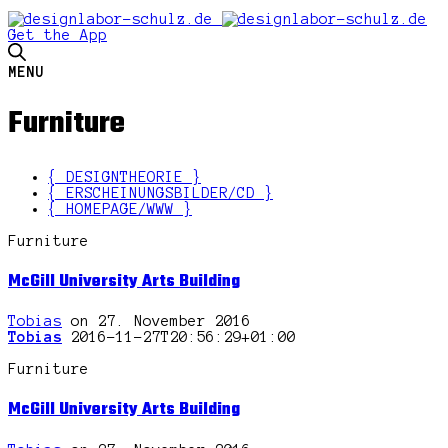
Get the App
MENU
Furniture
{ DESIGNTHEORIE }
{ ERSCHEINUNGSBILDER/CD }
{ HOMEPAGE/WWW }
Furniture
McGill University Arts Building
Tobias
on 27. November 2016
Tobias
2016-11-27T20:56:29+01:00
Furniture
McGill University Arts Building