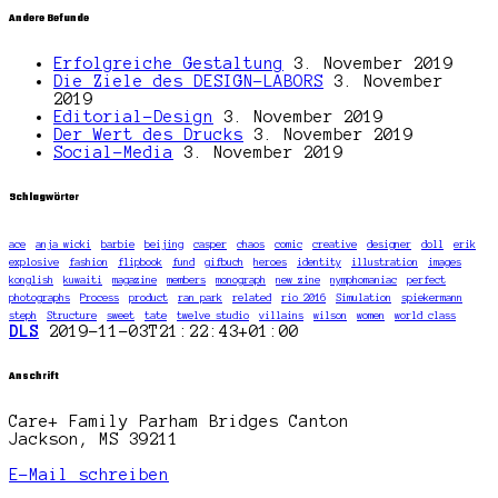
Andere Befunde
Erfolgreiche Gestaltung
3. November 2019
Die Ziele des DESIGN-LABORS
3. November
2019
Editorial-Design
3. November 2019
Der Wert des Drucks
3. November 2019
Social-Media
3. November 2019
Schlagwörter
ace
anja wicki
barbie
beijing
casper
chaos
comic
creative
designer
doll
erik
explosive
fashion
flipbook
fund
gifbuch
heroes
identity
illustration
images
konglish
kuwaiti
magazine
members
monograph
new zine
nymphomaniac
perfect
photographs
Process
product
ran park
related
rio 2016
Simulation
spiekermann
steph
Structure
sweet
tate
twelve studio
villains
wilson
women
world class
DLS
2019-11-03T21:22:43+01:00
Anschrift
Care+ Family Parham Bridges Canton
Jackson, MS 39211
E-Mail schreiben